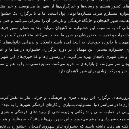
های کشور هستیم و رسانه‌ها و خبرگزاری‌ها از شهر ما می‌نویسند و خبر منت
اره، مستلزم صرف میلیاردها تومان پول است، اما ما با برگزاری یک جشنوا
 اهمیت شهر لاهیجان و جایگاه فرهنگی و تاریخی آن را معرفی می‌کنیم و حتی
همانی که به مناسبت این جشنواره به لاهیجان می‌آید، بعد به عنوان سفیر فره
خاطرات و تجربیات حضورشان در شهر ما صحبت می‌کنند. مثلا فرض کنید در ج
همان با خانواده خودشان به اینجا آمده باشند (اسکان و پذیرایی خانواده‌های 
ی جشنواره نیست). این مهمانان در دوره برگزاری جشنواره در هتل‌ها و اق
و نقل شهری لاهیجان بهره می‌گیرند، در رستوران‌ها و غذاخوری‌های این شهر غ
ن سر می‌زنند، از بازارهای ما خرید می‌کنند، صنایع دستی ما را به عنوان س
 خیر و برکت زیادی برای شهر لاهیجان دارد.
رورت‌های برگزاری این رویداد هنری و فرهنگی، و چرایی نیاز به نقش‌آفری
‌ها در سراسر دنیا، مسئولیت بسیاری از کارهای فرهنگی شهرها را به عهده 
رینی در حمایت مالی و تدارکاتی و زیرساختی از رویدادهای فرهنگی و هنری 
به همت شهرداری‌ها رقم می‌خورد و این شهرداری‌ها هستند که سمینارها و همای
این نکته هم دقت داشته باشید که جشنواره تئاتر شهروند لاهیجان، جشنواره‌ای