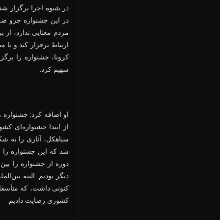
در شیوه اجرا برگزار شدن
در این جشنواره جزو ضر
مردم معنایی ندارد، از 
ارتباط برقرار کند و با 
کرونا، جشنواره را برگ
سهیم کرد.
او اضافه کرد: جشنواره ر
از ابتدا جشنواره‌ای کشو
سیاهکل، آثاری را به ش
شد که این جشنواره را ا
دوره از جشنواره را بین
دیگر بودیم. البته بین‌ال
کنونی داشت، که متأسفانه
کشوری رضایت دادیم.