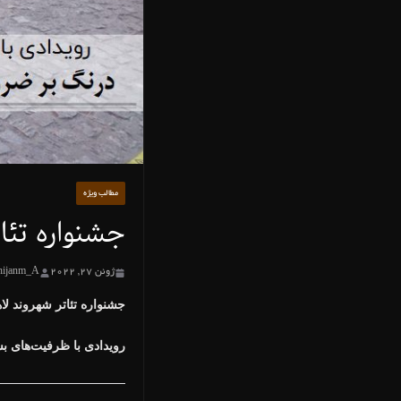
مطالب ویژه
جشنواره تئا
ژوئن 27, 2022
hijanm_A
جشنواره تئاتر شهروند لا
رویدادی با ظرفیت‌های بس