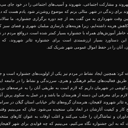
وند و مشارکت اجتماعی، شهروند و آسیب‌های اجتماعی را در خود جای می‌دهد
 برای زندگی در شهر. مثالی بزنم که موضوع روشن‌تر شود. یادم هست که در
ین وقت شهرداری به من گفت بعد از چند دوره برگزاری جشنواره، ما سالانه 
کاهش هزینه داشته‌ایم، زیرا هزینه‌های بازسازی مبلمان شهری و فضای سبز 
خاطر آموزش‌های همراه با جشنواره بسیار کمتر شده است. درواقع مردم در 
ین دستاورد بسیار ارزشمندی است برای جشنواره تئاتر شهروند، که 
، آنان را در حفظ اموال عمومی شهر شریک کند.
ه کرد: همچنین ایجاد نشاط در مردم نیز یکی از اولویت‌های جشنواره است و ج
یق فعالیت‌های سالم فرهنگی و هنری، سرزندگی و نشاط را در جامعه ایجاد 
کوشی در شهرمان داریم که لازم است به طریقی آنان را به عرصه‌های بزرگ
 لازم برای معرفی این دسته از هنرمندان ما باشد و در عمل به سکوی پرش آنان
 تئاتر شهروند لاهیجان، هنرمندان گروه‌های تئاتر خیابانی استان گیلان در 
کار و کیفیت آثارشان در ابعاد ملی سنجیده می‌شود. چنان که می‌بینیم وق
وران و تماشاگران را جلب می‌کنند و اغلب اوقات به عنوان کارهای منتخب
که به این جشنواره نگاه می‌کنیم، می‌بینیم که چه فوایدی برای شهر لاهیجان