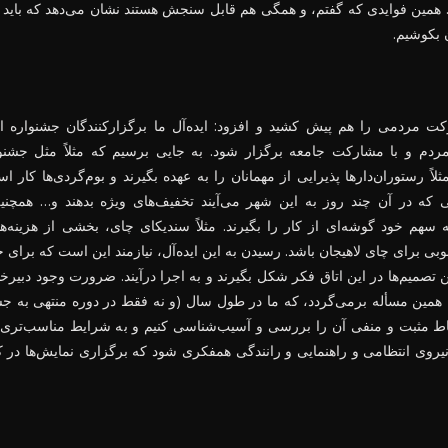
همین فوایدی که گفتم، و همگی هم قابل سنجش هستند نشان می‌دهد که باید 
 بکوشیم.
مردمی را هم پیش کشید و افزود: ایده‌آل ما برگزارکنندگان جشنواره ا
م و با مشارکت جامعه برگزار شود. به جایی برسیم که مثلاً مثل جشنوا
لاً رستوران‌دارها پذیرایی از مهمانان را به عهده بگیرند و بوم‌گردی‌ها کار اس
ی که در آن چند روز به این شهر می‌آیند تخفیف‌های ویژه بدهند و… همچنی
 سهم خود گوشه‌ای از کار را بگیرند. مثلاً سندیکای چای، بخشی از هزینه‌ها
خوبی برای چای لاهیجان باشد. رسیدن به این ایده‌آل، نیازمند این است که برای 
رین تصمیم‌ها در این اتاق فکر شکل بگیرند و به اجرا درآیند. ضرورت وجود دبیرخ
به همین مسأله برمی‌گردد، که ما در طول سال (و نه فقط در دوره منتهی به جش
قاط مثبت و منفی آن را بررسی و آسیب‌شناسی کنیم و به شرایط مناسب‌تری ب
نیروی انتظامی و راهنمایی و رانندگی همفکری شود که برگزاری نمایش‌ها در ک