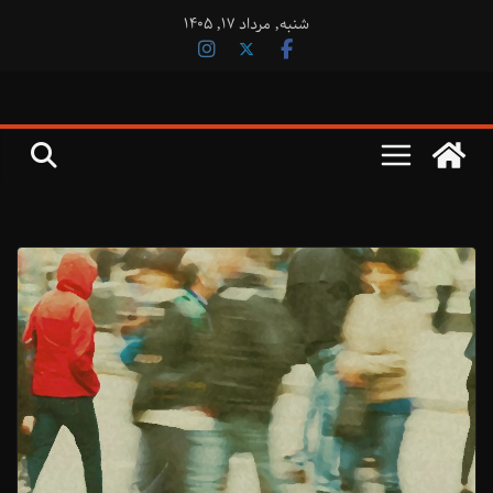
فتن
شنبه, مرداد ۱۷, ۱۴۰۵
ه
حتوا