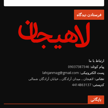
ارتباط با ما
پیام کوتاه:
09037387346
پست الکترونیکی:
lahijanmag@gmail.com
نشانی:
لاهیجان ـ میدان آزادگان ـ خیابان آزادگان شمالی
کدپستی:
4414863137
بایگانی