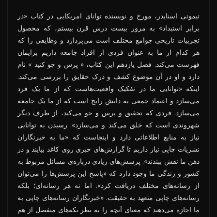
تیموتی اسنایدر، مورخ و نویسنده توانای امریکایی در کتاب «در
برابر استبداد» به مرور بیست درس قرن بیستم، که محصول
تجربیات تاریخی جوامع مختلف است می‌پردازد و وظایفی را که
هر کدام از ما به عنوان فردی از افراد جامعه داریم برایمان
فهرست می‌کند. فصل یازدهم این کتاب، « پرس و جو کنید » نام
دارد و او در آن موضوع کشف و درک حقایق را بررسی می‌کند.
اینکه «توانایی ما در تفکیک واقعیت‌هاست که از ما یک فرد
می‌سازد و اعتماد جمعی به دانش رایج است که از ما یک جامعه
می‌سازد. فردی که تحقیق و پرس و جو می‌کند، از طرف دیگر
شهروندی است که خلق می‌کند و می‌سازد». رسیدن به توانایی
نیاز به منابع اطلاعاتی دارد و اینجاست که «ما به خبرنگاران
نشریات چاپی نیاز داریم تا گزارش‌های خبری روی کاغذ بیایند و در
ذهن ما نقش ببندند». پرسش‌های زیادی درباره‌ی مسائل مربوط به
کشور و زندگی ما وجود دارد که «پاسخ این پرسش‌ها را می‌توان
از رسانه‌های مختلف دریافت کرد». اما نه هر رسانه‌ای؛ بلکه
رسانه‌های چاپی متعهد به حقیقت. «خبرنگاران رسانه‌های چاپی به
ما اجازه می‌دهند که معنای آنچه را به نظر تکه‌های منفصل از هم