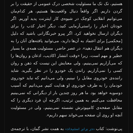
هستیم، تک تک ما مسئولیت شخصی درک عمومی از حقیقت را بر
گردن داریم. اگر واقعاً دنبال واقعیت‌ها هستیم، هر کدام‌مان
می‌توانیم انقلابی کوچک در شیوه‌ی کار اینترنت پدید آوریم. اگر
خودتان اخبار را راستی‌آزمایی کنید، دیگر اخبار کذب را برای
دیگران ارسال نخواهید کرد. اگر پیرو خبرنگارانی باشید که دلیل
[محکمی] برای اعتماد به آن‌ها دارید، می‌توانید یافته‌های آنان را به
دیگران هم انتقال دهید». در عصر حاضر، مسئولیت همه‌ی ما بسیار
خطیر و مهم است، زیرا «وقت انتشار اکاذیب، اذعان و روان‌ها را
که می‌آزاریم نمی‌بینیم، ولی معنایش این نیست که ذهن و روان
کسی را نمی‌آزاریم. راندن یک خودرو را در نظر بگیرید. شاید
راننده‌ی خودروی مقابل را نبینیم، ولی می‌دانیم که نباید خودروی
خودمان را به طرف خودروی او هدایت کنیم. می‌دانیم که آسیب
دوسویه خواهد بود. ما هر روز چندین بار از دیگرانی که نمی‌بینیم
محافظت می‌کنیم. به همین ترتیب، اگرچه آن فرد دیگری را که
مقابل صفحه‌ی کامپیوترش نشسته نمی‌بینیم، ولی در مسئولیت
آنچه او روی آن صفحه می‌خواند سهم داریم».
پی‌نوشت: کتاب
به همت نشر گمان، با ترجمه‌ی
«در برابر استبداد»