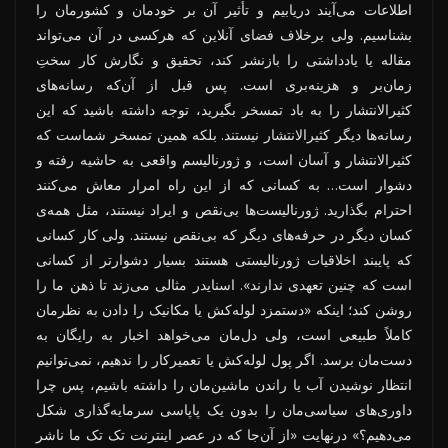
اطلاعات می‌آیند دریابیم و تأثیر آن بر خودمان و کشورمان را
بشناسیم. ولی برخلاف فضای آنلاین که هرکسی در آن می‌تواند
مقاله یا یادداشتی را بازنشر کند، تحقیق و نگارش کار سختِ
زمان‌بر و هزینه‌بری است. پس قبل از آن‌که رسانه‌های
کثیرالانتشار را به باد تمسخر بگیرید، توجه داشته باشید که این
رسانه‌ها دیگر کثیرالانتشار نیستند. بلکه همین تمسخر شماست که
کثیرالانتشار و آسان است، و ژورنالیسم واقعی به حاشیه رفته و
دشوار است… به کسانی که از این راه امرار معاش می‌کنند
احترام بگذارید. ژورنالیست‌ها بی‌نقص و ایراد نیستند، مثل همه‌ی
کسان دیگر در حرفه‌های دیگر که بی‌نقص نیستند. ولی کار کسانی
که پایبند اخلاقیات ژورنالیستی هستند بسیار دشوارتر از کسانی
است که چنین تعهدی ندارند». اسنایدر مثالی می‌زند تا ذهن ما را
روشن کند؛ اینکه «دستمزد لوله‌کش یا مکانیک را دادن به نظرمان
کاملاً طبیعی است، ولی دل‌مان می‌خواهد اخبار به رایگان به
دست‌مان برسد. اگر پول لوله‌کش یا تعمیرکار را ندهیم، نمی‌توانیم
انتظار نوشیدن آب یا راندن ماشین‌مان را داشته باشیم، پس چرا
داوری‌های سیاسی‌مان را بدون یک پاپاسی سرمایه‌گذاری شکل
می‌دهیم؟» درنهایت «از آن‌جا که در عصر اینترنت تک تک ما ناشر