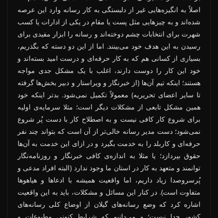
اصلاً به انگیزه‌هایی غیر از دلبستگی به کار رسانه وارد این عرصه
شده‌اند و به چیزهایی مثل پست یا مقام در یکی از ادارات یا کسب
شهرت برای انتخابات چشم دوخته‌اند و رسانه را ابزار مفیدی برای
رسیدن به این هدف خود می‌بینند. اما از این دو دسته که بگذریم،
بسیاری از کسانی هم که به کار حرفه‌ای و درست امید بسته‌اند و
خود این کار را دوست دارند، اغلب با یک مشکل جدی مواجه
هستند؛ اینکه تیم آن‌ها (از خبرنگار و ویراستار و دبیر بخش‌ها گرفته
تا سایر اعضای تحریریه) معمولاً تکمیل نمی‌شود. بدتر اینکه خود
همین مشکل تابعی از مشکلات دیگر است؛ مثلا سرمایه‌ی اولیه
برای شروع کار کافی نیست و به اصطلاح کار با دست پُر شروع
نمی‌شود؛ دست مدیر رسانه خالی‌تر از آن است که بتواند چند نفر
حرفه‌ای و کاربلد را به خدمت بگیرد و در ازای این خدمت به آن‌ها
حقوق بپردازد؛ یا مثلا به اندازه‌ی کافی خبرنگار و روزنامه‌نگار
توانمند و متعهد به کار در استان ما وجود ندارد (البته افراد مدعی و
پُرسروصدا زیاد داریم، اما واقعیت همیشه با ادعاها و هیاهوها
متفاوت است). در کنار این مسائل و مشکلات، باید به این واقعیت
اشاره کرد که وضع رسانه‌های گیلان از اوضاع کلی رسانه‌های
کشور جدا نیست؛ و می‌دانیم که شرایط کنونی مطبوعات و