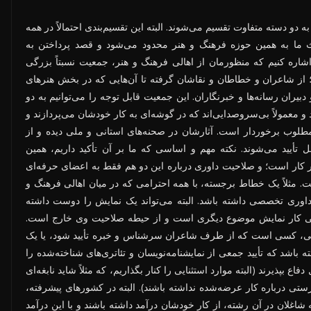
دو دسته متفاوت تقسیم می‌شوند. البته این تقسیم‌بندی احتمالاً در همه
حث ما به همین حوزه فرهنگ و هنر محدود می‌شود و قصد پرداختن به
اشاره کنیم که منظورمان از اهالی فرهنگ و هنر، جمعیت نسبتاً بزرگی
از شاعران و خطاطان و نقاشان گرفته تا آن‌هایی که در بخش هنرهای
یران رسانه‌ها و خبرنگاران. این جمعیت قابل توجه را می‌توانیم به دو
و معمولاً بی‌سروصدایی‌اند که در گوشه‌ای به کار خودشان می‌پردازند و
مطلوب برخوردار است. آثارشان در صحنه‌های استانی و ملی دیده و از
یید می‌شوند. نکته مهم و اساسی که ما بر آن تأکید داریم، همین
ر کار است؛ و صلاحیت داوری درباره این دو هم فقط به اعضای حرفه‌ای
مثلاً یک خطاط برجسته، با همه احترامی که در میان اهالی فرهنگ و
ر داوری تخصصی داشته باشد. البته می‌تواند یک نمایش را دوست داشته
بانی کار نمایش موضوع دیگری است و از حیطه صلاحیت وی خارج است.
اقعی، کسی است که از طرف شاعران سرشناس و خبره تأیید شود، یا یک
 باشد که تأیید جمعی از نمایشنامه‌نویسان و تئاتری‌های شناخته‌شده را
فاع بپذیرند (البته موارد استثنایی را کنار بگذاریم، که مثلاً شاید نابغه‌ای
ستی درباره کار عرضه‌شده نداشته باشند). البته در کشورهای پیشرفته،
شاغلان در آن رشته، از کار خودشان درآمد داشته باشند و با این درآمد