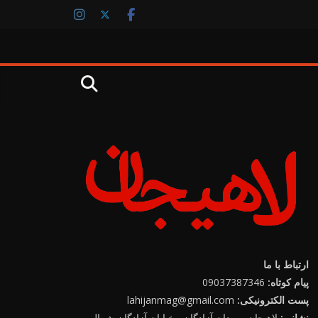
ارتباط با ما
پیام کوتاه:
09037387346
پست الکترونیکی:
lahijanmag@gmail.com
نشانی:
لاهیجان ـ میدان آزادگان ـ خیابان آزادگان شمالی