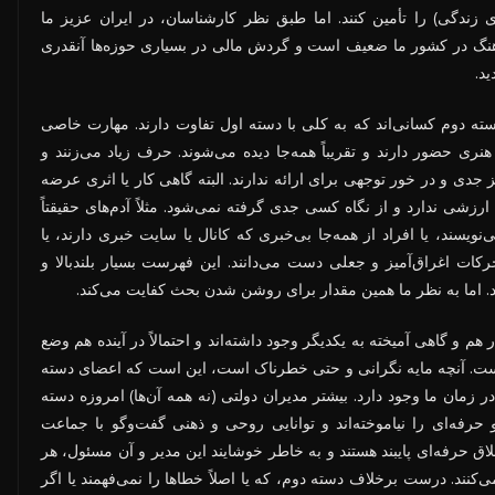
 زندگی) را تأمین کنند. اما طبق نظر کارشناسان، در ایران عزیز ما
و فرهنگ در کشور ما ضعیف است و گردش مالی در بسیاری حوزه‌ها آنقدری
د.
دسته دوم کسانی‌اند که به کلی با دسته اول تفاوت دارند. مهارت خاصی
نری حضور دارند و تقریباً همه‌جا دیده می‌شوند. حرف زیاد می‌زنند و
جدی و در خور توجهی برای ارائه ندارند. البته گاهی کار یا اثری عرضه
شی ندارد و از نگاه کسی جدی گرفته نمی‌شود. مثلاً آدم‌های حقیقتاً
یسند، یا افراد از همه‌جا بی‌خبری که کانال یا سایت خبری دارند، یا
کات اغراق‌آمیز و جعلی دست می‌دانند. این فهرست بسیار بلندبالا و
د. اما به نظر ما همین مقدار برای روشن شدن بحث کفایت می‌کند.
 هم و گاهی آمیخته به یکدیگر وجود داشته‌اند و احتمالاً در آینده هم وضع
 نیست. آنچه مایه نگرانی و حتی خطرناک است، این است که اعضای دسته
 زمان ما وجود دارد. بیشتر مدیران دولتی (نه همه آن‌ها) امروزه دسته
و حرفه‌ای را نیاموخته‌اند و توانایی روحی و ذهنی گفت‌وگو با جماعت
اق حرفه‌ای پایبند هستند و به خاطر خوشایند این مدیر و آن مسئول، هر
‌کنند. درست برخلاف دسته دوم، که یا اصلاً خطاها را نمی‌فهمند یا اگر