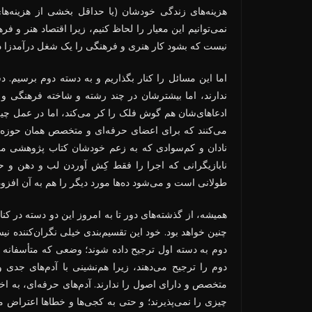
هزینه‌های زندگی خودشان (یا حداقل بخشی از هزینه‌های
نمی‌توانیم این معیار را لحاظ کنیم، زیرا اقتصاد هنر 
نیست که بشود کار هنری و فرهنگی را یک شغل درآمدزا دی
اما این مسائل را کنار بگذاریم و به دسته دوم برسیم. 
ندارند، اما بیشترشان در چند رشته و شاخته فرهنگی و ه
ادعاهای‌شان هم گوش فلک را کر می‌کند، اما در عمل چیز 
می‌کنند که برای اعضای حرفه‌ای و متخصص همان حوزه ارز
نادان و کم‌سوادی که به زعم خودشان کتاب پژوهشی می‌نو
نابازیگرانی که اجرا را فقط کِش آوردن لب و دهن و حر
طولانی است و می‌شود ده‌ها مورد دیگر را هم به آن افزو
همیشه، از گذشته‌های دور تا به امروز این دو دسته در کنار
چنین خواهد بود. خود این تقسیم‌بندی خیلی نگران‌کننده
دوم به دسته اول ترجیح داده شوند؛ وضعی که متأسفانه در
دوم را ترجیح می‌دهند، زیرا هم‌نشینی با آدم‌های جدی 
متخصص و دارای اصول را ندارند. آدم‌های حرفه‌ای، به اخل
چیزی را نمی‌پذیرند؛ و حتی به کجی‌ها و خطاها اعتراض می