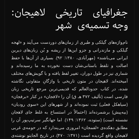
جغرافیای تاریخی لاهیجان:
وجه تسمیه‌ی شهر
نام‌واژه‌های گیلکی و طبری از زمان‌های دوردست می‌آیند و «لهجه
گیلکی و مازندرانی و جزو این‌ها از ریشه و بُن زبان‌های دیرین
ایرانی می‌باشند» (مهرآبادی، ۱۳۸۰: ۹۲). بسیاری از آن‌ها با حفظ
اصالت و تلفظ باستانی‌شان دست نخورده به ما رسیده‌اند و
شماری نیز در طول دوران، تغییر لفظ یافته و با گویش‌های مختلف
آمیخته‌اند. لاهیجان در متون تاریخی با واژگانِ متفاوتی نگاشته
شده، در کتاب حدودالعالم که قدیمی‌ترین مرجع تاریخی زبان
فارسی است (تألیف ۳۷۲ هـ ق) آن را «لافجان» در کنار «برفجان»
(سیاهکل فعلی) ثبت نموده‌اند و از شهرهای این «سوی رودیان»
(بیه‌پیش) برشمرده‌اند (احتمالاً در استنساخ به غلط جای لاهجان
نشسته است) (ستوده، ۱۳۶۲: ۱۴۹). اما جهانگیر سرتیپ‌پور آن را
مطابق دهکده‌ی «لفمجان» امروزی می‌پندارد که در حومه‌ی غربی
لاهیجان واقع گردیده است (۱۳۷۱: ۴۷۰). در تاریخ الجایتو نوشته‌ی