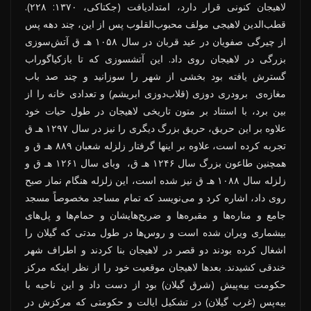
لاهیجان کنونی قرار دارد، امتدادیافت (جکتاکی، ۱۳۷۰: ۲۲۸).
قطب‌الدین لاهیجی مولف محبوب‌القلوب پس از این، چند دهه پس
از چیرگی صفویان در عید قربان در سال ۱۰۵۸ هـ ق آتش‌سوزی
بزرگی در لاهیجان روی داد. این آتش­سوزی که تا بازکیاگوراب
گسترش یافته بود بخشی از شهر را سوزانید و چند صد باب
مغازه‌ی برودری دوزی (قلاب‌دوزی ابریشم) و تعدادی خانه را از
بین برد، با استناد بر متون تاریخی لاهیجان در طول حیات خود
علاوه بر این حریق، حریق بزرگ دیگری را نیز در سال ۱۲۹۷ هـ ق
تجربه کرده است، علاوه بر اینها گرفتار زلزله شعبان ۸۸۹ هـ ق و
همچنین طاعون بزرگ سال ۱۲۴۶ هـ ق، وبای سال ۱۲۶۱ هـ ق و
زلزله سال ۱۰۸۸ هـ ق نیز شده است، این زلزله هنگام نماز صبح
روی داد، اشاره کرد و می‌نویسد که تمام مساجد مخصوصاً مسجد
جامع و مناره‌ها و مقبره‌ها و ضریح‌هایشان و حمام‌ها و پل‌های
بیشماری ویران شده است و روس‌ها در طول مدتی که گیلان را
اشغال کرده بودند دو قصر در لاهیجان بنا کردند و اطراف شهر
خندقی کشیدند. بعدها لاهیجان موقعیت خود را از نظر اینکه مرکز
حکومت بیه‌پیش (شرق­ گیلان) بود از دست داد و این ناحیه با
بیه‌پس (غرب گیلان) در تشکیل ایالت و حکومتی که مرکزش در