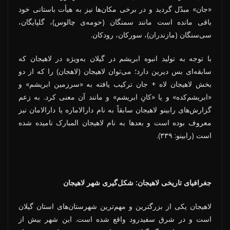
«جان» مبدّل گردید و در برخی مکان‌ها نیز به هیأت باستانی خود
باقی مانده است مانند سمنگان (حومه‌ی چالوس)، گلپایگان،
سی‌سنگان (مازندران)، سورکان، رودکان.
با توجه به تولید انبوه ابریشم در گیلان به‌ویژه در لاهیجان که
سابقه‌ای بس دیرین دارد؛ می‌توان لاهیجان (لاهجان) را که از دو
بخش لاهیجان لاه + جان ترکیب یافته به «سرزمین ابریشم» و
«ابریشم‌کده» و یا «کانِ ابریشم» و مانند آن معنی کرد. به زعم
گزارش‌های رابینو لاهیجان سابقاً به نام دارالاماره یا دارالامان نیز
معروف بوده است و بعدها به نام لاهیجان المبارک نامیده شده
است (رابینو: ۳۳۹).
جغرافیای تاریخی لاهیجان: شکل‌گیری شهر لاهیجان
لاهیجان یکی از بزرگترین و مهم‌ترین شهرستان‌های استان گیلان
است و در شرق سفیدرود واقع شده است. این شهر بیش از