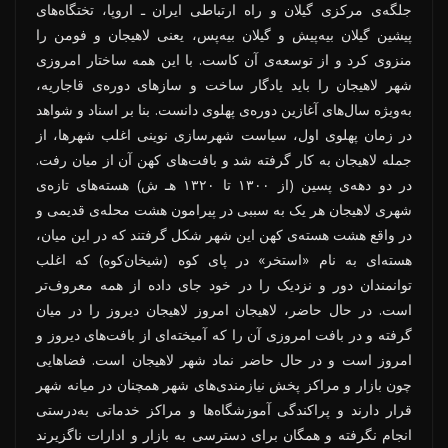
جلگه‌ی مرکزی گیلان و راه ارتباطی ایران ـ اروپا، تختگاه‌های
پیشین گیلان بیه‌پیش و گیلان بیه‌پس، یعنی لاهیجان و فومن را
منزوی کرد و از توسعه‌ی آن کاست. با این همه ساختار امروزی
شهر لاهیجان را باید یادگار ساخت و سازهای دوره‌ی قاجاریه،
به‌ویژه سال‌های آغازین دوره‌ی پهلوی دانست. بنا بر اسناد و شواهد
در زمان پهلوی اول، سیاست شهرسازی نوینی اغلب شهرها، از
جمله لاهیجان به کار گرفته شد و بافت‌های کهن آن از میان رفت.
در دو دهه‌ی پسین (از ۱۳۰۰ تا ۱۳۲۰ هـ ش) هسته‌های تازه‌ی
شهری لاهیجان هر یک به سببی در پیرامون هشت محله‌ی قدیمی و
در واقع هشت هسته‌ی کهن این شهر شکل گرفتند که در این میان،
هسته‌ای به نام «استخر» در پای کوه (شیخان‌کوه) که اغلب
توانمندان دور و نزدیک را در خود جای داده از همه معروف‌تر
است. در حال حاضر، لاهیجان امروز لاهیجان دیروز را در میان
گرفته و در بافت امروزی آن را که آمیخته‌ای از بافت‌های دیروز و
امروز است و در حال حاضر نماد شهر لاهیجان است. فضاهایی
چون بازار و مراکز پخش نیازمندی‌های شهر همچنان در میانه شهر
قرار دارند و پراکندگی آموزشگاه‌ها و مراکز خدماتی به‌درستی
انجام نگرفته و همگان برای دسترسی به بازار و ادارات ناگزیرند