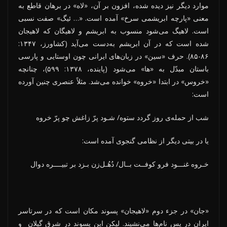
موارد دیگر نیز دیده شده، افزون بر آن، «لاه» در برهان قاطع به
معنی «پارچه ابریشمی سرخ» آمده است. «… ئیگ» صفت نسبی
است. لاهیگ می‌شود منسوب به ابریشم و لاهیگان که لاهیجان
شده است که در آن ابریشم به‌دست می‌آید (کشاورز، ۱۳۴۷:
۸۶-۸۵). حرف «سین» در زبان‌های ایرانی چون اوستایی و پارسی
باستان مبدّل به «ها» می‌شود (پاینده، ۱۳۷۸: ۵۹۹)، چنانچه
«خروس» در ابتدا «خروه» خوانده می‌شد. مثلاً عنصری چنین آورده
است:
شب از حمله‌ی روز گردد ستوه/ شـود پرّ زاغش چو پرّ خروه
یا در بیتی دیگر از نظامی گنجوی آمده است:
خـروه غنـــود فرو کوفــت بــال/ دُهُـل‌زن بـزد بر تبیــــره دوال
«جان» در جزء دوم «لاهیجان» پسوند مکان است که در سرتاسر
ایران در پسِ نام‌ها می‌نشیند. لیکن این پسوند در شرق گیلان و