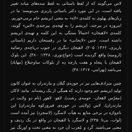
لاس می‌گویند که از لفظ باستانی به لفظ سده‌های میانه تغییر
یافته است، در این مورد دکتر باستانی پاریزی می‌نویسد: ما در
زبان‌های پهلوی به کلمه‌ی «لاه» به معنی ابریشم خام برمی‌خوریم،
امروزه در بیرجند، ابریشم را به لهجه‌ی بیرجندی «لاس» گویند،
کلمه‌ی «لاهیجان» احتمالاً بستگی به این کلمه و تهیه‌ی ابریشم
داشته است، چنین «لایجانی» ما در رفسنجان داریم (باستانی
پاریزی، ۱۳۶۲: ۲۰۵)، لاهیجان دیگری در جنوب دریاچه‌ی رضائیه
(ارومیه) واقع گردیده است (خواج‌نوری، ۱۳۴۸: ۳۸۰)، این بلوک
لاهیجان با پنجاه و هفت پارچه دِه از بلوکات ساوجبلاغ (مهاباد)
می‌باشد (بهرامی، ۱۳۱۷: ۳۸).
چنین مترادف‌هایی نیز در حوزه‌ی گیلان و مازندران به عنوان کانون
تولید ابریشم خم وجود دارند که همگی از یک ریشه‌اند. مانند: لاکان
(مفرّس لاهجان- حومه‌ی رشت)، لاهو- لاهور (نام دو ولایت در
مازندران)، لاس (ولایتی در حوزه‌ی فیروزکوه مازندران) این
نام‌واژه در برخی منابع به هیأت لاسگرد (لاسجرد) نیز آمده است
(لوات، بی‌تا: ۲۳۵) و لاسگرد با لاهیجان در واقع در یک ردیف و
معنی می‌باشند. گرد و مُعرب آن جرد به معنی تخت و اورنگ نیز