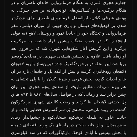
چهارم هجری قمری به هنگام فرمانروایی خاندان ناصریان و در
هنگام درگیری‌ها و کشاکش‌های توانجویانانه بر سر چیرگی به
پهنه‌ی شرقی گیلان، ابوالفضل فرمانروای ناصری برای نزدیک‌تر
شدن بر کوهپایه‌های دیلمان و یاری جویی از امیران دیلمی، مقر
فرمانروایی و تختگاه خود را جابجا نمود و روستای لاهج (به قولی
لیاهج) را که در جنوب تختگاه پیشین قرار داشت به مرکزیت
برگزید و این گزینش آغاز شکوفایی شهری شد که در قرون بعد
آوازه‌ای یافت. علاوه بر نخستین هسته‌ی شهری، در محله‌ی پُردسر
برپا شد. این محله در برخوردگاه یک جاده دیرین‌ساز با رود لاهیجان
(لاهجان رودخانه) پا گرفته و پیش از آنکه پل و جاده‌ای تازه در آن
بنا و احداث گردد، بخش غربی و شرق گیلان را با پلی تخته‌ای به
هم پیوند می‌داد. مطابق تاریخ، از سده‌ی پنجم هجری این توان
چنین برابر شد و زمانی که در فواصل سال‌های ۸۸۷ تا ۸۹۲ هـ ق
پل خشتی لاهیجان بنا گردید و ریخت کالبدی شهری نیز دگرگون
گشت. در روند تاریخی، محله‌ی پُردسر گسترش فضایی یافت و از
جانب خاور به بلندای پرشکوه شیخان‌کوه و چشم‌انداز زیبای
سبزه‌میدان و از جانب باختر در راستای یک پیوند اقتصادی دیرینه
با بخش بیه‌پس تا آبادی کوچک بازکیاگوراب که در سه کیلومتری