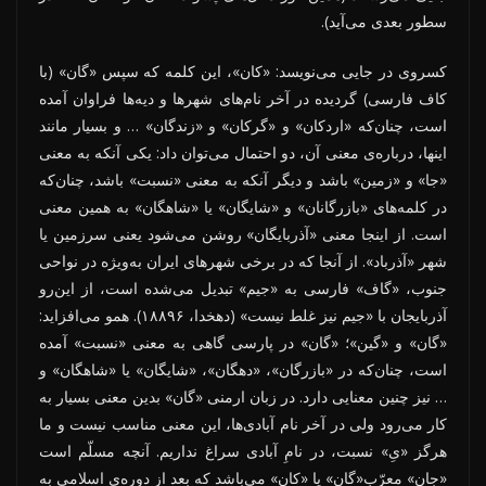
سطور بعدی می‌آید).
کسروی در جایی می‌نویسد: «کان»، این کلمه که سپس «گان» (با
کاف فارسی) گردیده در آخر نام‌های شهرها و دیه‌ها فراوان آمده
است، چنان‌که «اردکان» و «گرکان» و «زندگان» … و بسیار مانند
اینها، درباره‌ی معنی آن، دو احتمال می‌توان داد: یکی آنکه به معنی
«جا» و «زمین» باشد و دیگر آنکه به معنی «نسبت» باشد، چنان‌که
در کلمه‌های «بازرگانان» و «شایگان» یا «شاهگان» به همین معنی
است. از اینجا معنی «آذربایگان» روشن می‌شود یعنی سرزمین یا
شهر «آذرباد». از آنجا که در برخی شهرهای ایران به‌ویژه در نواحی
جنوب، «گاف» فارسی به «جیم» تبدیل می‌شده است، از این‌رو
آذربایجان با «جیم نیز غلط نیست» (دهخدا، ۱۸۸۹۶). همو می‌افزاید:
«گان» و «گین»؛ «گان» در پارسی گاهی به معنی «نسبت» آمده
است، چنان‌که در «بازرگان»، «دهگان»، «شایگان» یا «شاهگان» و
… نیز چنین معنایی دارد. در زبان ارمنی «گان» بدین معنی بسیار به
کار می‌رود ولی در آخر نام آبادی‌ها، این معنی مناسب نیست و ما
هرگز «یِ» نسبت، در نامِ آبادی سراغ نداریم. آنچه مسلّم است
«جان» معرّب«گان» یا «کان» می‌باشد که بعد از دوره‌ی اسلامی به