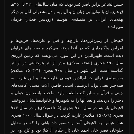
حسن‌الشاعر برادر ناصر کبیر بودند که میان سال‌های ۳۲۰ تا ۳۵۰هـ
ق هم‌زمان با توان‌یابی زیاریان و آل‌بویه و دل‌مشغولی آنان بر دیگر
پهنه‌های ایران، بر منطقه‌ی هوسم (رودسر فعلی) فرمان
می‌راندند.
لاهیجان از زمین‌لرزه‌ها، تاراج‌ها و قتل و غارت‌ها، حریق‌ها و
امراض واگیرداری که در آنجا رخنه می‌کرد مصیبت‌های فراوان
دیده است. ظهیرالدین در این مورد می‌نویسد که زمین لرزه‌ی
سال ۸۹۰ هجری (۱۴۸۵ میلادی) بیش از اثر هرجنایتی در او اثر
گذاشته است. این شهر در سال ۹۰۸ هجری (۳-۱۵۰۳ میلادی)
به‌وسیله‌ی قوای حسام‌الدین فومنی غارت شد و این غارت به
همه‌چیز یعنی پول، ابریشم، اسب، قاطر، آلات مسی، کاسه‌های
چینی و قرآن و سایر کتب لطمه وارد ساخت. پانصد زن جوان و
دختر را دزدیدند و بعد آنها را به شوهرها و خانواده‌هایشان فروختند.
لاهیجان باز هم در سال ۹۱۰ هجری (۱۵۰۵میلادی) و در سال ۹۱۴
هجری (۹-۱۵۰۸ میلادی) غارت گردید. در شوال سال ۱۰۰۰ هجری
شاه عباس به لاهیجان آمد و دستور داد باغی را که در مقابل
جلوخان قصر خان احمد خان (از حکام آل‌کیا) بود و کاخ وی در