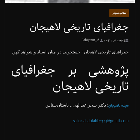
مطالب عمومی
جغرافیای تاریخی لاهیجان
ژانویه 3, 2021
lahijanm_A
جغرافیای تاریخی لاهیجان : جستجویی در میان اسناد و شواهد کهن
پژوهشی بر جغرافیای
تاریخی لاهیجان
: دکتر سحر عبدالهی ـ باستان‌شناس
مجله لاهیجان
sahar.abdolahi491@gmail.com