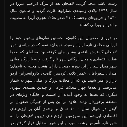
رشت باشد متحد گردید. لاهیجان بعد از مرگ ابراهیم میرزا در
سال ۱۷۴۹میلادی وسیله‌ی عمارلوها غارت گردید و طاعون سال
۱۸۳۰ و حریق‌های وحشتناک ۲۱ صفر ۱۲۵۸ هجری آن‌را به مصیبت
و اندوه و ویرانی کشاند.
در دوره‌ی صفویان این کانون، نخستین توان‌های پیشین خود را
ارزانی محله‌ی تازه از راه رسیده «میدان» نمود که در میانه‌ی شهر
لاهیجان گسترش یافته‌ی پیشین جای گرفته بود. محله‌ای که بعدها
قطب اقتصادی و محل بازگانی شهر نام گرفت و به بازارگاه میانی
شهر مبدل شد. در این دوره لاهیجان دارای هشت محله به نام‌های:
میدان، شَعربافان، خمیر کلایه، پُردسر، گاه‌بنه، کاروانسرابر، اردو
بازار و امیر شهید بود که از محلات بزرگ و اصلی شهر به شمار
می‌رفتند و بعدها چهار محلات فرعی و چندین هسته‌ی شهری
دیگری که بعدها به وجود آمدند از اهمیت و جایگاه ویژه‌ای در
منطقه برخوردار بودند. علاوه بر این پس از چیرگی صفویان بر
گیلان در شوال سال ۱۰۰۰ هـ ق و توجه‌ی آنان بر ارزش‌های
اقتصادی ابریشم این سرزمین، ارزش‌های دیرین لاهیجان را به
شهر تازه تأسیس رشت سپرد و این شهر به دلیل قرار گرفتن در