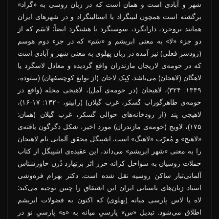
شهر و آبادی است و همان است که در زبان روسی به «گراد»
برگشته است همچون لنینگراد یا استالینگراد و در شهرهای ایران
همانند بروجرد، دارابگرد، سوسنگرد یا هشتگرد ایضاً: لاسَم که از
دو جزء «لا» به معنی ابریشم و «سَم» که در جزء دوم هوسم
(رودسر فعلی) نیز آمده در زبان پهلوی به معنی شهر و آبادی است
که در حومه‌ی لاریجان مازندران واقع گردیده و معادل لاسگرد یا
لاهگان (لاهجان) می‌باشد. کِتِک لاجان (از توابع کوچصفهان) (ستوده،
۱۳۴۹: ۳۲۴)، لاهیجان (در حومه‌ی آمل)، لاهیجی محله (واقع در
حومه‌ی طاهرگوراب گسکر، غرب گیلان) (رابینو، ۱۳۲۰: ۱۷-۱۶)،
لاهیجی پند (از رودخانه‌های حوالی گسکر، غرب گیلان (همان:
۱۷۵)، لاویج (حومه‌ی مازندران) مورد اخیر، شکل دگرگون یافته‌ی
«لاهیج» و مُعرّب «لاهیگ» است. اشپیگل محقق آلمانی نام لاهیجان
را به معنی «شهر ابریشم» می‌داند، این عقیده‌ی اشپیگل از کتاب
حملات روسیان به سواحل کرانه خزر اثر برنهارد دُرن خاورشناس
آلمانی‌تبار ساکن روسیه نقل شده است. دکتر بهرام فره‌وشی
استاد زبان‌های باستانی ایران این اشتقاق را چنین توجیه می‌کند:
لاه یا لاس پارسی میانه (پهلوی) که اکنون به فضولات ابریشم
اطلاق می‌شود. تبدیل «س» پارسیِ میانه به «ه» پارسیِ نو در