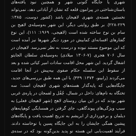
شهری یا جایگاه کنونی شهر و همچنین نبود یافته‌های
باستان‌شناختی در پیرامون قلعه که نشان از آبادانی دهد، نمی‌تواند
نخستین هسته‌ی شهری لاهیجان باشد (کشور دوست، ۱۳۸۵:
۲۲۹-۲۲۸). بر طبق روایتی دیگر، این شهر به‌وسیله‌ی لاهیج بن
سام بن نوح ساخته شده است (لاهیجی، ۱۹۶۹: ۱۱۱)، این نوع
گفتارهای افسانه‌ای کمابیش در مورد دیگر شهرها نیز آمده است
که این موضوع مستند نبوده و درست به نظر نمی‌رسد. لاهیجان در
سال ۷۰۶ هجری (۷-۱۳۰۶ میلادی) به‌وسیله‌ی سلطان الجایتو
اشغال گردید. این شهر محل اقامت سادات امیر کیائی شده و بعد
از سقوط این سلسله حکام صفوی بیه‌پیش در آنجا اقامت
می‌کردند (رابینو، ۱۳۷۴: ۳۳۹). با این همه طبق بررسی‌های جدید،
جایگاه‌هایی که پایه‌گذار هسته‌های شهری لاهیجان است؛ سه
تختگاه به نام‌های: داخل در شمال، چُفُل و لفمجان در پاره‌ی غربی
شهر بودند که در این میان روستای لاهج (شهر لاهیجان فعلی) به
سبب ویژگی‌های پیوندگاهی، جای گرفتن در همسایگی کوهپایه‌های
دیلمان و برخورداری از ابریشم به تدریج اهمیت یافت و پایگاه‌های
پیشین همگی جایشان را به این جایگاه پسین یا نوخاسته دادند.
فرآیند اهمیت‌یابی این هسته نو پدید بدین‌گونه بود که در سده‌ی