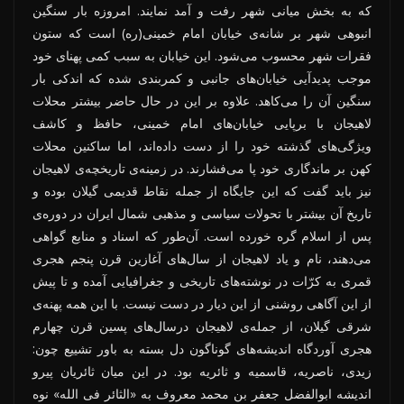
که به بخش میانی شهر رفت و آمد نمایند. امروزه بار سنگین
انبوهی شهر بر شانه‌ی خیابان امام‌ خمینی(ره) است که ستون
فقرات شهر محسوب می‌شود. این خیابان به سبب کمی پهنای خود
موجب پدیدآیی خیابان‌های جانبی و کمربندی شده که اندکی بار
سنگین آن را می‌کاهد. علاوه بر این در حال حاضر بیشتر محلات
لاهیجان با برپایی خیابان‌های امام خمینی، حافظ و کاشف
ویژگی‌های گذشته خود را از دست داده‌اند، اما ساکنین محلات
کهن بر ماندگاری خود پا می‌فشارند. در زمینه‌ی تاریخچه‌ی لاهیجان
نیز باید گفت که این جایگاه از جمله نقاط قدیمی گیلان بوده و
تاریخ آن بیشتر با تحولات سیاسی و مذهبی شمال ایران در دوره‌ی
پس از اسلام گره خورده است. آن‌طور که اسناد و منابع گواهی
می‌دهند، نام و یاد لاهیجان از سال‌های آغازین قرن پنجم هجری
قمری به کرّات در نوشته‌های تاریخی و جغرافیایی آمده و تا پیش
از این آگاهی روشنی از این دیار در دست نیست. با این همه پهنه‌ی
شرقی گیلان، از جمله‌ی لاهیجان درسال‌های پسین قرن چهارم
هجری آوردگاه اندیشه‌های گوناگون دل بسته به باور تشییع چون:
زیدی، ناصریه، قاسمیه و ثائریه بود. در این میان ثائریان پیرو
اندیشه ابوالفضل جعفر بن محمد معروف به «الثائر فی الله» نوه