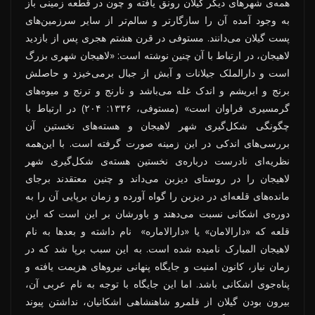
همه‌ی شهرهای دیگر گیلان رونق یافته و چون در قطعه زمینی باز
به وجود آمده آن را سازگارتر و سالم‌تر از سایر سرزمین‌های
پست گیلان می‌دانند. مستوفی در قرن هشتم هجری پس از بازدید
لاهیجان، در ارتباط با آن چنین نوشته است: «لاهیجان شهری بزرگ
است و دارالملک جیلانات و آبش از جبال برمی‌خیزد و حاصلش
برنج و ابریشم و اندک غله می‌باشد و نارنج و ترنج و میوه‌های
گرمسیری فراوان است» (مستوفی، ۱۳۳۶: ۲۰۴) در ارتباط با
چگونگی شکل‌گیری شهر لاهیجان و هسته‌های نخستین آن
بررسی‌های اندکی در این زمینه صورت گرفته است. با این‌همه
نظریه‌ای نادرست درباره‌ی نخستین هسته‌ی شکل‌گیری شهر
لاهیجان را در روستای دیزبن می‌داند و چنین معتقدند برجای
مانده‌های قلعه‌ای در دیزبن را گواه آورده و زمان برپایی آن را به
دوره‌ی اشکانی نسبت می‌دهند و باورشان بر این است که این
قلعه که «دارالامان» یا «دارالاماره» نام داشته و بعدها به نام
لاهیجان المبارک نامیده شده است. به این سبب برپا شد که در
زمان نیاز، کانون امنیت و جایگاه پنهانی نیروهای هزیمت یافته و
پناه‌جوی اشکانی باشد. اما این جایگاه با توجه به نام عربی آن،
بیرون بودن گیلان از قلمرو شاهنشاهی اشکانیان، نداشتن پیوند