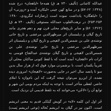
عبدالله کاشانی (تألیف ۷۴۰ هـ ق) همه‌جا «لیاهجان» درج شده
(۱۳۴۸: ۶۲-۵۷) و در منابع کهن چینی «لیکان» آمده و «زوزنی» آن
را «لیاهگان» یادداشت نموده است (رضازاده لنگرودی، ۱۳۸۰:
۲۵۴-۲۵۳). در نزهت‌القلوب حمدالله مستوفی (تألیف ۷۴۰ هـ ق)
(۱۳۶۲: ۵۶) و سایر تاریخ‌های محلی قرن نهم و دهم هجری مانند
تاریخ گیلان و دیلمستان اثر میرظهرالدین مرعشی و تاریخ خانی
نوشته‌ی علی بن شمس‌الدین لاهیجی و تاریخ گیلان و دیلمستان اثر
میرظهیرالدین مرعشی و تاریخ خانی نوشته‌ی علی بن
شمس‌الدین لاهیجی و تاریخ گیلان نوشته‌ی عبدالفتاح فومنی به
کرات نام «لاهجان» آمده است که با لفظ کنونی ساکنان محلی آن
تقریباً یکسان است. با برشمردن موارد فوق که از هزار سال بدین
سو تا پانصد سال اخیر در جایی به‌صورت «لاهیجان» امروزی دیده
نشده، از این‌رو می‌توان نتیجه گرفت که این نام‌واژه با املای
حاضر، لفظی متأخر است. با توجه به اینکه مردم بومی این شهر و
توابع آن را «لاجُن» می‌خوانند که به تلفظ قدیمی آن نزدیک است.
جُز اول این کلمه «لاه» در گویش گیلکی قدیم به معنی ابریشم
است، اکنون نیز در گیلان به ابریشم نُخاله (نوعی ابریشم پَست)