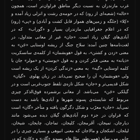
غرب مازندران به نسبت دیگر مناطق فراوان‌تر است، همچون
«خاله» (شعبه‌ای از رود) که در حومه‌ی رشت و انزلی زیاد آمده و
«کِلا» (جلگه و زمین‌های هموار قابل کشت و آبادی) و «پی» (رود)
که در اعلام جغرافیایی مازندران بسیار و «گوراب» که در
آبادی‌های گیلان زیاد است. «جان» غیر از معانی متداول، در
لغت‌نامه‌ها چنین آمده: سلاح جنگ از ریشه‌ اوستایی «جَن» به
معنی «زدن و کشتن»، به قول «هوبشمان» از کلمه‌ی سانسکریت
«ذیانه» به معنی فکر کردن و به قول «یوستی» و «مولر» جان با
کلمه اوستایی «گیه» به معنی «زندگی کردن» از یک ریشه است
ولی «هوبشمان» آن را صحیح نمی‌داند. در زبان پهلوی «گیان»
شکل قدیمی‌تر و «جان» شکل تازه‌ی تلفظ جنوب‌غربی است و در
گیلکی «جَن» می‌باشد. از معانی برشمرده فوق‌الذکر چیزی
مربوط که شایسته‌ی پسوند شهرها و آبادی‌ها باشد به دست
نمی‌آید. «جان» معرّب و شکل دگرگون یافته و متأخر «گان» است
که فراوان در جزء دوم آبادی‌های گیلان دیده می‌شود مانند
دیارجان، تمیجان، اَفَرمجان، کلیجان، تماجان، چایجان، شیخان،
لیلجان، اشکجان و مالاجان که معنی انبوهی و بسیاری چیزی را در
جایی می‌رساند (همین‌طور مثال‌های پسوند «گان» و «کان» که در