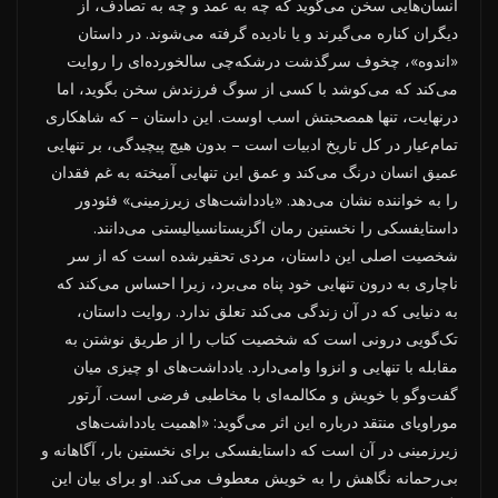
انسان‌هایی سخن می‌گوید که چه به عمد و چه به تصادف، از
دیگران کناره می‌گیرند و یا نادیده گرفته می‌شوند. در داستان
«اندوه»، چخوف سرگذشت درشکه‌چی سالخورده‌ای را روایت
می‌کند که می‌کوشد با کسی از سوگ فرزندش سخن بگوید، اما
درنهایت، تنها همصحبتش اسب اوست. این داستان – که شاهکاری
تمام‌عیار در کل تاریخ ادبیات است – بدون هیچ پیچیدگی‌، بر تنهایی
عمیق انسان درنگ می‌کند و عمق این تنهایی آمیخته به غم فقدان
را به خواننده نشان می‌دهد. «یادداشت‌های زیرزمینی» فئودور
داستایفسکی را نخستین رمان اگزیستانسیالیستی می‌دانند.
شخصیت اصلی این داستان، مردی تحقیرشده است که از سر
ناچاری به درون تنهایی خود پناه می‌برد، زیرا احساس می‌کند که
به دنیایی که در آن زندگی می‌کند تعلق ندارد. روایت داستان،
تک‌گویی درونی است که شخصیت کتاب را از طریق نوشتن به
مقابله با تنهایی و انزوا وا‌می‌دارد. یادداشت‌های او چیزی میان
گفت‌وگو با خویش و مکالمه‌ای با مخاطبی فرضی است. آرتور
موراویای منتقد درباره این اثر می‌گوید: «اهمیت یادداشت‌های
زیرزمینی در آن است که داستایفسکی برای نخستین بار، آگاهانه و
بی‌رحمانه نگاهش را به خویش معطوف می‌کند. او برای بیان این