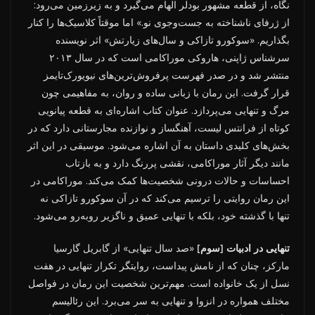
نگاه، از قطعه مشهور بودلر الهام می‌گیرد و به زیرزمین می‌رود:
از ژرفای ناشناخته به جست‌وجوی نو.» اما موقتاً کلاسیک‌ها را کنار
بگذاریم. «سوکورو تازاکی و سال‌های زیارتش» اثر نویسنده
سرشناس ژاپنی، هاروکی موراکامی است که در سال ۲۰۱۳
منتشر شد و در صدر فهرست پرفروش‌ترین‌های نیویورک‌تایمز
قرار گرفت. این رمان با زبانی ساده و روان، به مفاهیمی چون
مرگ و تنهایی می‌پردازد. عنوان کتاب اشاره‌ای به قطعه پیانویی
کوتاه از فرانتس لیست، آهنگساز و نوازنده مجارستانی دارد که در
بخش‌های کلیدی داستان به آن اشاره می‌شود. موسیقی در این اثر
مانند دیگر آثار موراکامی، نقشی پررنگ دارد و به بازتاب
احساسات و حالات درونی شخصیت‌ها کمک می‌کند. موراکامی در
این رمان روایتی را ترسیم می‌کند که در آن سوکورو تازاکی نه
تنها با گذشته خود، بلکه با تنهایی عمیق و ناگزیر روبه‌رو می‌شود.
تنهایی در ادبیات [سوم]
«صد سال تنهایی» از گابریل گارسیا
مارکز، چنان که از نامش پیداست، روایتگر تکرار تنهایی در هفت
نسل از یک خانواده است. مهم‌ترین شخصیت این رمان در فواصل
مختلف همواره در انزوا و تنهایی به سر می‌برد. این رئالیسم