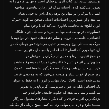
تولستوی است. این کتاب اثری درخشان است و تنهایی فردی را به
تصویر می‌کشد که در آستانه مرگ قرار دارد. تولستوی مواجهه
انسان با مرگ را در تنهاترین برهه زندگی‌اش به خوبی نشان
می‌دهد و از عمیق‌ترین احساسات انسانی سخن می‌گوید. «مرگ
ایوان ایلیچ» به مخاطب یادآوری می‌کند که با وجود تمام
دستاوردها، در نهایت همه تنها می‌میرند و مسائلی چون جایگاه
اجتماعی، جاه‌طلبی، ثروت و سایر دغدغه‌های دنیوی در مواجهه با
مرگ به مسائلی پوچ و بی‌معنی تبدیل می‌شوند؛ مواجهه‌ای که در
آن، تنها چیزی که انسان تا لحظه آخر با خود دارد، تنهایی است.
موضوع تنهایی، انزوا و جدایی از دیگران را می‌توان در
مشهورترین اثر فرانتس کافکا، یعنی «مسخ» به وضوع مشاهده
کرد. این داستان بلند، روایتگر قصه گرگور سامسا است که یک
روز صبح از خواب بیدار و متوجه می‌شود که به موجودی غریب
تبدیل شده است. کافکا اینجا، تنهایی و انزوا را نه فقط به عنوان
یک احساس بلکه به عنوان سرنوشتی گریزناپذیر به تصویر
می‌کشد و نشان می‌دهد که چگونه جامعه، خانواده و حتی
نزدیک‌ترین افراد، فردی را که دیگر با معیارهای معمول سازگار
نیستند طرد و در دامان تنهایی رها می‌کنند. مسخ بازتابی از بیگانگی