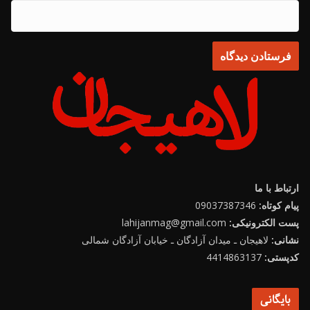
ارتباط با ما
پیام کوتاه:
09037387346
پست الکترونیکی:
lahijanmag@gmail.com
نشانی:
لاهیجان ـ میدان آزادگان ـ خیابان آزادگان شمالی
کدپستی:
4414863137
بایگانی