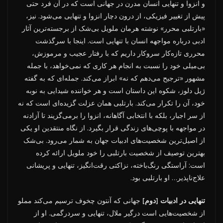
و انزوا و تنهایی انسان مدرن در جهانی است که در آن فرد حتی
پیش از تغییر فیزیکی، از درون دچار انزوا و تنهایی می‌شود. نیز،
«بارتلبی محرر» نوشته هرمان ملویل بی‌شک از برجسته‌ترین آثار
ادبی درباره مواجهه انسان با تنهایی است. اینجا با سرگذشت
محرری تازه‌کار سروکار داریم که با رفتار عجیب و مرموزش،
بی‌میلی خود را نسبت به انجام هر کاری که نمی‌خواهد، با جمله
مشهور «ترجیح می‌دهم که نه» ابراز می‌کند. جمله‌ای که به گفته
ژیل دلوز، شکوه این داستان است و هر خواننده شیدایی به نوبه
خود، آن را تکرار می‌کند. بارتلبی همان عزلت گزیده‌ای است که نه
از سر اجبار، بلکه با انتخابی آگاهانه، انزوا را برمی‌گزیند تا آزادنه
در مواجهه با پوچی‌های زندگی قرار بگیرد. از نگاه منتقدین او یکی
از اصیل‌ترین شخصیت‌های ادبیات جهان به شمار می‌رود. بی‌شک
بهترین توصیف از شخصیت بارتلبی را خود ملویل ارائه کرده
است: آراستگی رنگ‌باخته، نزاکتی رقت‌انگیز، تنهایی و پریشانی
علاج‌ناپذیر… او بارتلبی بود.
تنهایی در ادبیات [دوم]
جهانی که آنتون چخوف ترسیم می‌کند مملو
از شخصیت‌هایی است درگیر ملال، تنهایی و سردرگمی. او از