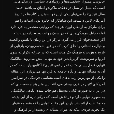
جادویی، مملو از شخصیت‌ها و رویدادهای سیاسی و زندگی‌هایی
است که نسل در نسل در دهکده ماکوندو اتفاق می‌افتند. «صد
سال تنهایی» را می‌توان یکی از پرخواننده‌ترین کتاب‌ها در تاریخ
آمریکای لاتین دانست. این شاهکار که جایزه نوبل ادبیات را هم
برای مارکز به ارمغان آورد، هرچند که روایتی منحصر به فرد دارد
اما به دلیل پیچیدگی‌هایی که در سبک روایت وجود دارد در دسته
آثار سخت‌خوان قرار می‌گیرد. مارکز در این رمان با تلفیق واقعیت
و خیال، داستانی را خلق کرده که در عین شخصی‌بودن، بازتابی از
تاریخ و هویت و فرهنگ یک ملت است که در چرخه تکرار به سوی
انزوا و سرنوشت گریزناپذیر خود به تنهایی پیش می‌روند. دیالکتیک
تنهایی فصل پایانی کتاب «هزار توی تنهایی» اکتاویو پاز است که در
آن به مسأله تنهایی و نگاه جامعه به فرد تنها می‌پردازد. این مقاله
را یکی از مهم‌ترین رساله‌های آسیب‌شناسی فرهنگی در سراسر
آمریکای لاتین در قرن بیستم می‌دانند. این متن پنجاه صفحه‌ای که
در ایران به صورت کتابی مستقل هم چاپ شده، نگاهی دیالکتیکی
به مفهوم تنهایی دارد و در تلاش است که درکی تازه از این پدیده
به مخاطب ارائه دهد. پاز در این مقاله تنهایی را نه فقط به عنوان
یک تجربه فردی، بلکه به عنوان مسأله‌ای ریشه‌دار در فرهنگ و