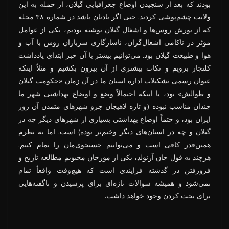
بودند که بعد از سنجیدن اوضاع جغرافیایی گیلان، از حمله به این
ولایت چشم‌پوشی کردند. حتی اگر یادتان باشد در شماره ۳۸ مجله
که از یورش روس‌ها و اشغال گیلان نوشته بودیم، یکی از عوامل
موثر در ناکامی اشغال‌گران، ناسازگاری سربازان روس با آب و
هوا و طبیعت گیلان بود. می‌توانیم بیشتر با آن خبر ابتدای یادداشت
کلنجار برویم و نکات بیشتری از آن بیرون بکشیم و مثلاً اینکه
عنوان رسمی تشکیلات اداره استان ما در آن زمان «حکومت گیلان
و طوالش» بود، یا اینکه احتمالاً وضع و اوضاع بهداشتی شهر ما
چندان مناسب نبوده (و تازه لاهیجان جزو شهرهای متمدن آن روز
ایران بود، و حتماً اوضاع بهداشتی بسیاری از شهرهای دیگر چه در
گیلان و چه در استان‌های دیگر وخیم‌تر بوده) است. اما به نظرم
همین‌قدر کافی است و می‌توانیم جستجوی‌مان را تمام کنیم.
هرچند به قول جان آرنولد، یکی از مورخان محبوبم مطالعه تاریخ و
فرورفتن در گذشته فرایندی است که هیچ‌وقت واقعاً تمام
نمی‌شود و همیشه سوالات تازه‌ای برای پرسیدن و ناگفته‌هایی
برای بحث کردن وجود خواهد داشت.