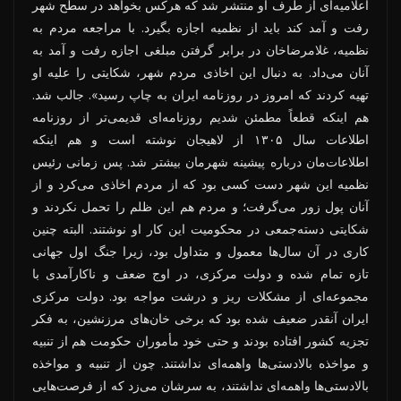
اعلامیه‌ای از طرف او منتشر شد که هرکس بخواهد در سطح شهر
رفت و آمد کند باید از نظمیه اجازه بگیرد. با مراجعه مردم به
نظمیه، غلامرضاخان در برابر گرفتن مبلغی اجازه رفت و آمد به
آنان می‌داد. به دنبال این اخاذی مردم شهر، شکایتی را علیه او
تهیه کردند که امروز در روزنامه ایران به چاپ رسید». جالب شد.
هم اینکه قطعاً مطمئن شدیم روزنامه‌ای قدیمی‌تر از روزنامه
اطلاعات سال ۱۳۰۵ از لاهیجان نوشته است و هم اینکه
اطلاعات‌مان درباره پیشینه شهرمان بیشتر شد. پس زمانی رئیس
نظمیه این شهر دست کسی بود که از مردم اخاذی می‌کرد و از
آنان پول زور می‌گرفت؛ و مردم هم این ظلم را تحمل نکردند و
شکایتی دسته‌جمعی در محکومیت این کار او نوشتند. البته چنین
کاری در آن سال‌ها معمول و متداول بود، زیرا جنگ اول جهانی
تازه تمام شده و دولت مرکزی، در اوج ضعف و ناکارآمدی با
مجموعه‌ای از مشکلات ریز و درشت مواجه بود. دولت مرکزی
ایران آنقدر ضعیف شده بود که برخی خان‌های مرزنشین، به فکر
تجزیه کشور افتاده بودند و حتی خود مأموران حکومت هم از تنبیه
و مواخذه بالادستی‌ها واهمه‌ای نداشتند. چون از تنبیه و مواخذه
بالادستی‌ها واهمه‌ای نداشتند، به سرشان می‌زد که از فرصت‌هایی