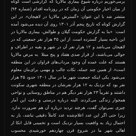
برمی‌خوریم درباره شیوع بیماری مالاریا که گزارشی است کوتاه
از میان اخبار حکومتی آن زمان که در روزنامه اقدام (شماره ۹۴)
منتشر شد با این عنوان: «گسترش مالاریا در لاهیجان». در این
گزارش کوتاه که تاریخ پنجم آذر ۱۳۰۱ روی آن دیده می‌شود آمده
است: «بنا به گزارش حکومت گیلان و طوالش، بیماری مالاریا در
این ناحیه بسیار گسترده است. از این ۳۵ هزار نفر جمعیتی که در
لاهیجان می‌باشد و ۱۲ هزار نفر آن در شهر و بقیه در اطراف و
حوالی می‌باشند، از قرار صدی هفتاد و پنج مبتلا به مرض مالاریا
هستند که علت عمده آن وجود مرداب‌های فراوان در این منطقه
است». از همین چند جمله، نکات جالب و مهمی برای‌مان معلوم
می‌شود. یکی اینکه جمعیت شهر ما در سال ۱۳۰۱ حدود ۳۵ هزار
نفر بود که نزدیک به ۱۲ هزار نفرشان در منطقه شهری سکونت
داشتند و تقریباً ۲۳ هزار نفر دیگر هم در مناطق روستایی و نواحی
همجوار زندگی می‌کردند. البته درباره درستی و دقت این آمار
چیزی نمی‌توان گفت، هرچند تردید درباره آن هم ضرورت ندارد.
زیرا حتی اگر این عدد اعلام‌شده عدد کاملاً دقیقی نباشد، باز به
احتمال زیاد به واقعیت بسیار نزدیک است و تخمینی قابل اتکا از
اهالی شهر ما در شروع قرن چهاردهم خورشیدی محسوب