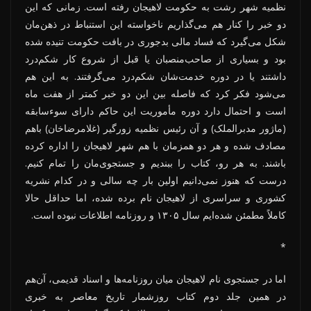
نظمیه شهر رشت به حکومت لاهیجان رفته است. زمانی که این
دو خبر را کنار هم می‌گذاریم ناخواسته این استنباط در ذهن‌مان
شکل می‌گیرد که فساد مالی بدجوری در بافت حکومت تنیده شده
بود و بسیاری از صاحب‌منصبان یا قبل از شروع کار شکم‌درد
داشتند یا در دوره خدمت‌شان شکم‌درد می‌گرفتند. به این هم
می‌شود فکر کرد که فاصله بین این دو خبر کمتر از هفت ماه
است و احتمال دارد دوره مأموریت این حاکم دارای سوءسابقه
(ماژور مدبرالملک) و آن رئیس نظمیه زورگیر (غلامرضاخان) باهم
مصادف شده و هر دو همزمان با هم شهر لاهیجان را اداره کرده
باشند. به هر رو، کتاب را ببندیم و جستجوی‌مان را تمام کنیم.
درست که هنوز نمی‌دانیم اولین بار چه سالی و در کدام نشریه
کشوری و سراسری از لاهیجان نام برده شده، اما حداقل حالا
کاملاً مطمئن شده‌ایم سال ۱۳۰۵ و روزنامه اطلاعات نبوده است.
*
اما در جستجوی نام لاهیجان میان روزنامه‌ها و اسناد قدیمی، آن‌هم
در همین جلد دوم کتاب روزشمار تاریخ معاصر به خبری