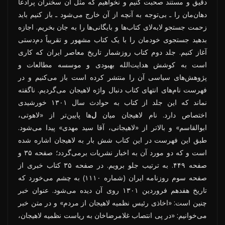
دقیق و مستند صحبت کنیم و نخواهیم که مثل آن سخنران پرادعا
دهان‌مان را ـ بی‌توجه به آنچه از آن خارج می‌شود ـ باز کنیم باید
زحمت جستجو لابه‌لای کتاب‌ها و بایگانی‌ها را به جان بخریم. اجازه
بدهید جستجوی خودمان را با یک کتاب مشهور و تقریباً دم‌دستی
آغاز کنیم. جلد دوم کتاب روزشمار تاریخ معاصر ایران که کاری
است به کوشش هدایت‌الله بهبودی و موسسه مطالعات و
پژوهش‌های سیاسی آن را منتشر کرده است باز می‌کنیم و در
فهرست نام‌های انتهای کتاب دنبال واژه لاهیجان می‌گردیم. ناگفته
نماند که این جلد از کتاب به حوادث سال ۱۳۰۱ خورشیدی
اختصاص دارد. نام لاهیجان میان
ل
‌ها پایین‌تر از «لاهوتی،
ابوالقاسم» و بالاتر از «لاهیجانی، آقا سید مهدی» پیدا می‌شود.
طبق این فهرست در این کتاب شش بار به لاهیجان اشاره شده
است و که دو مورد آن به اخبار نشریات برمی‌گردد؛ صفحه ۳۵ و
صفحه ۴۴۹. به ترتیب جلو برویم. در صفحه ۳۵ کتاب خبری از
صفحه سوم روزنامه ایران (شماره ۱۱۱۰) به چشم می‌خورد که
تاریخ هفدهم فروردین ۱۳۰۱ روی آن دیده می‌شود. عنوان خبر
چنین است: «اخاذی رئیس نظمیه لاهیجان از مردم» و در متن خبر
می‌خوانیم: «در پی انتصاب غلامرضاخان به ریاست نظمیه لاهیجان،