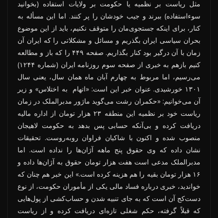
مثل ریاست بر نظمیه یا حکومت بر ولایات استفاده (بخوانید
سوءاستفاده) ببرند و جیب خودشان را پر کنند. اما این مسأله به
کنار، برای اینکه جستجوی‌مان را متوقف نکنیم، باید از این موضوع
بحران سیاسی ایران بگذریم و مسائل و مشکلاتی را که ایران آن
زمان با آن درگیر بود کنار بگذاریم. صفحه ۴۴۹ را که باز و مطالعه
‌کنیم بازهم به خبری از صفحه سوم روزنامه ایران (شماره ۱۲۴۴)
می‌رسیم، اما مربوط به چهارم آبان ماه همان سال، یعنی سال
۱۳۰۱ خورشیدی. عنوان خبر این است: «اتهام به اختلاس» و زیر
آن می‌خوانیم: «حکمران رشت می‌گوید ماژور مدبرالملک در زمان
ریاست خود بر نظمیه این منطقه ۲۳ هزار تومان از اداره مالیه
دریافت کرده و بی‌آنکه حسابی پس بدهد به حکومت لاهیجان
منصوب شده و اکنون با شاکیان فراوان روبه‌روست. تحقیقات
نشان داده که وی حقوق پنج ماهه آژان‌ها را نداده است. اما
مدبرالملک مدعی است هفت هزار تومان حقوق به آژان‌ها داده و
۱۶ هزار تومان بقیه را هم هزینه کرده است.» این خبر هم چنان که
خواندید، خبری درباره فساد مالی یکی از مأموران حکومت، از نوع
دست‌کج آن است که به جای تنبیه شدن و حساب‌کشی از پول‌هایی
که قبلاً گرفته، حکم شغلی تازه‌ای دریافت کرده و از ریاست