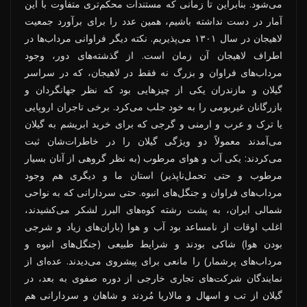
می‌شود. بنابراین تا زمانی که مستندات محکم‌تری متفاوت با این
آمار در دست نداشته باشیم، همین عدد را برای برآورد جمعیت
لاهیجان در سال ۱۳۰۱ می‌پذیریم. نکته دیگر فراوانی مرداب‌ها در
اطراف لاهیجان آن زمان است. از گذشته‌های دور، وجود
مرداب‌های فراوان و بزرگ نه فقط در لاهیجان، که در سراسر
گیلان و مازندران یکی از چیزهایی بود که نظر جهانگردان و
بازرگانان غیربومی را به خود جلب می‌کرد. برخی تاجران اروپایی
یا ترک و عرب و ارمنی و گرجی که برای خرید ابریشم به گیلان
می‌آمدند معمولاً دو ویژگی گیلان را در خاطرات‌شان ثبت
می‌کردند: یکی آب و هوای مرطوب (به نظر گروهی از آنان بسیار
مرطوب و حتی تحمل‌ناپذیر) استان ما و دیگری هم وجود
مرداب‌های فراوان و جنگل‌های انبوه. حتی سردارانی که به نواحی
شمالی ایران، به پشت رشته کوه‌های البرز لشکر می‌کشیدند،
اغلب اوقات از نامساعد بود آب و هوا (باران‌های زیاد و شرجی
بودن هوا) شاکی بودند و شرایط طبیعی (جنگل‌های انبوه و
مرداب‌های پرشمار) را مانعی برای پیشروی می‌دیدند. عده‌ای از
نمایندگان شرکت‌های تجاری خارجی از دوره صفوی به بعد، در
گیلان از تب و اسهال و مالاریا مُردند و شاهان و سردارانی هم