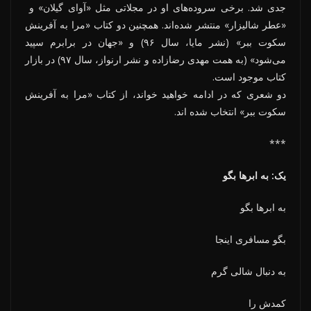
جدی شد. برخی سروده‌های او در مجلاتی مثل «آوای گیلان» و
«عطر شالیزار» منتشر شده‌اند. همچنین دو کتاب «مرا به آفرینش
سکوت ببر» (نشر مایا، سال ۹۶) و «جهان در برابرم سپید
می‌شود» (به همت مهدی رضازاده و نشر ارنواز، سال ۹۷) در بازار
کتاب موجود است.
دو شعری که در ادامه خواهید خواند، از کتاب «مرا به آفرینش
سکوت ببر» انتخاب شده اند.
***
یک: به ابرها بگو
به ابرها بگو
بگو مسافری اینجا
به دنبال شالی گرم
کمدش را